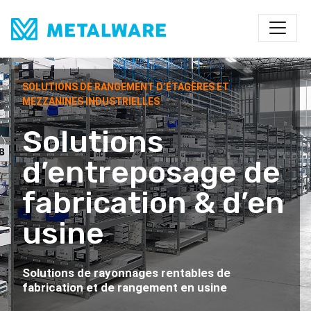
Skip to main content
SOLUTIONS DE RANGEMENT D’ÉTAGÈRES ET
MEZZANINES INDUSTRIELLES
Solutions
d’entreposage de
fabrication & d’en
usine
Solutions de rayonnages rentables de
fabrication et de rangement en usine